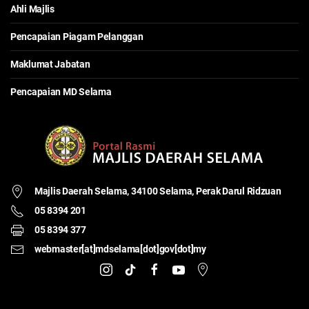
Ahli Majlis
Pencapaian Piagam Pelanggan
Maklumat Jabatan
Pencapaian MD Selama
Majlis Daerah Selama,
34100 Selama, Perak Darul Ridzuan
05 8394 201
05 8394 377
webmaster[at]mdselama[dot]gov[dot]my