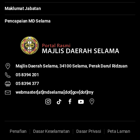
Maklumat Jabatan
Pencapaian MD Selama
Majlis Daerah Selama,
34100 Selama, Perak Darul Ridzuan
05 8394 201
05 8394 377
webmaster[at]mdselama[dot]gov[dot]my
Penafian
Dasar Keselamatan
Dasar Privasi
Peta Laman