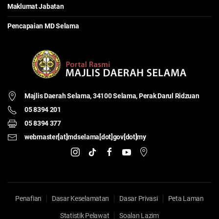
Maklumat Jabatan
Pencapaian MD Selama
Majlis Daerah Selama,
34100 Selama, Perak Darul Ridzuan
05 8394 201
05 8394 377
webmaster[at]mdselama[dot]gov[dot]my
Penafian
Dasar Keselamatan
Dasar Privasi
Peta Laman
Statistik Pelawat
Soalan Lazim