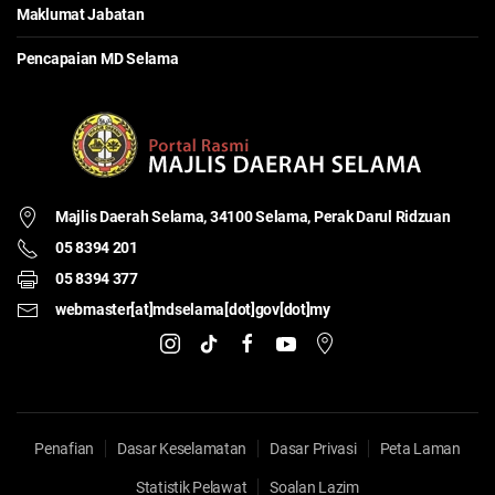
Maklumat Jabatan
Pencapaian MD Selama
Majlis Daerah Selama,
34100 Selama, Perak Darul Ridzuan
05 8394 201
05 8394 377
webmaster[at]mdselama[dot]gov[dot]my
Penafian
Dasar Keselamatan
Dasar Privasi
Peta Laman
Statistik Pelawat
Soalan Lazim